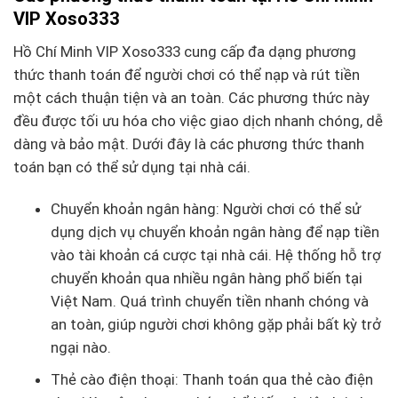
VIP Xoso333
Hồ Chí Minh VIP Xoso333 cung cấp đa dạng phương
thức thanh toán để người chơi có thể nạp và rút tiền
một cách thuận tiện và an toàn. Các phương thức này
đều được tối ưu hóa cho việc giao dịch nhanh chóng, dễ
dàng và bảo mật. Dưới đây là các phương thức thanh
toán bạn có thể sử dụng tại nhà cái.
Chuyển khoản ngân hàng: Người chơi có thể sử
dụng dịch vụ chuyển khoản ngân hàng để nạp tiền
vào tài khoản cá cược tại nhà cái. Hệ thống hỗ trợ
chuyển khoản qua nhiều ngân hàng phổ biến tại
Việt Nam. Quá trình chuyển tiền nhanh chóng và
an toàn, giúp người chơi không gặp phải bất kỳ trở
ngại nào.
Thẻ cào điện thoại: Thanh toán qua thẻ cào điện