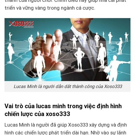
triển và vững vàng trong ngành cá cược.
Lucas Minh là người dẫn dắt thành công của Xoso333
Vai trò của lucas minh trong việc định hình
chiến lược của xoso333
Lucas Minh là người đã giúp Xoso333 xây dựng và định
hình các chiến lược phát triển dài hạn. Nhờ vào sự lãnh