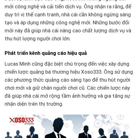
mới công nghệ và cải tiến dịch vụ. Ông nhận ra rằng, để
duy trì vị thế cạnh tranh, nhà cái cần không ngừng sáng
tạo và áp dụng những công nghệ mới. Những bước đổi
mới này đã giúp nhà cái nâng cao chất lượng dịch vụ và
thu hút lượng người chơi lớn.
Phát triển kênh quảng cáo hiệu quả
Lucas Minh cũng đặc biệt chú trọng đến việc xây dựng
chiến lược quảng bá thương hiệu Xoso333. Ông sử dụng
các phương thức quảng cáo sáng tạo để thu hút người
chơi mới và giữ chân người chơi cũ. Các chiến lược này
đã giúp nhà cái mở rộng tầm ảnh hưởng và gia tăng sự
nhận diện trên thị trường.