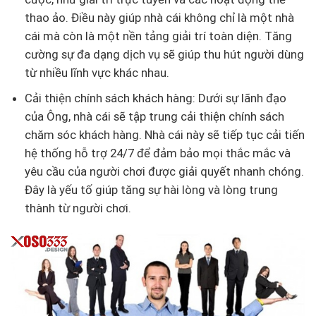
thao ảo. Điều này giúp nhà cái không chỉ là một nhà
cái mà còn là một nền tảng giải trí toàn diện. Tăng
cường sự đa dạng dịch vụ sẽ giúp thu hút người dùng
từ nhiều lĩnh vực khác nhau.
Cải thiện chính sách khách hàng: Dưới sự lãnh đạo
của Ông, nhà cái sẽ tập trung cải thiện chính sách
chăm sóc khách hàng. Nhà cái này sẽ tiếp tục cải tiến
hệ thống hỗ trợ 24/7 để đảm bảo mọi thắc mắc và
yêu cầu của người chơi được giải quyết nhanh chóng.
Đây là yếu tố giúp tăng sự hài lòng và lòng trung
thành từ người chơi.