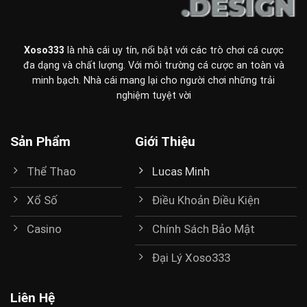
Xoso333
là nhà cái uy tín, nổi bật với các trò chơi cá cược
đa dạng và chất lượng. Với môi trường cá cược an toàn và
minh bạch. Nhà cái mang lại cho người chơi những trải
nghiệm tuyệt vời
Sản Phẩm
Giới Thiệu
Thể Thao
Lucas Minh
Xổ Số
Điều Khoản Điều Kiện
Casino
Chính Sách Bảo Mật
Đại Lý Xoso333
Liên Hệ