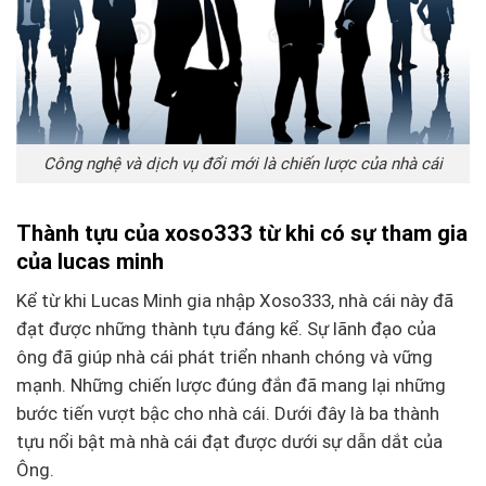
Công nghệ và dịch vụ đổi mới là chiến lược của nhà cái
Thành tựu của xoso333 từ khi có sự tham gia
của lucas minh
Kể từ khi Lucas Minh gia nhập Xoso333, nhà cái này đã
đạt được những thành tựu đáng kể. Sự lãnh đạo của
ông đã giúp nhà cái phát triển nhanh chóng và vững
mạnh. Những chiến lược đúng đắn đã mang lại những
bước tiến vượt bậc cho nhà cái. Dưới đây là ba thành
tựu nổi bật mà nhà cái đạt được dưới sự dẫn dắt của
Ông.