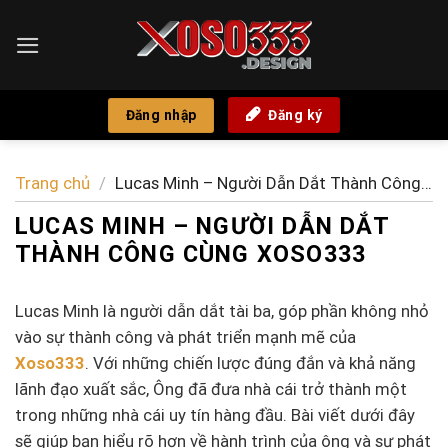
Bỏ
qua
nội
dung
Đăng nhập
Đăng ký
Trang chủ
/
Lucas Minh – Người Dẫn Dắt Thành Công
Cùng Xoso333
LUCAS MINH – NGƯỜI DẪN DẮT
THÀNH CÔNG CÙNG XOSO333
Lucas Minh là người dẫn dắt tài ba, góp phần không nhỏ
vào sự thành công và phát triển mạnh mẽ của
Xoso333
. Với những chiến lược đúng đắn và khả năng
lãnh đạo xuất sắc, Ông đã đưa nhà cái trở thành một
trong những nhà cái uy tín hàng đầu. Bài viết dưới đây
sẽ giúp bạn hiểu rõ hơn về hành trình của ông và sự phát