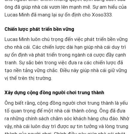
ông đã giúp nhà cái vươn lên mạnh mẽ. Sự am hiểu của
Lucas Minh đã mang lại sự ổn định cho Xoso333.
Chiến lược phát triển bền vững
Lucas Minh luôn chú trọng đến việc phát triển bền vững
cho nhà cái. Các chiến lược dài hạn giúp nhà cái duy trì
sự ổn định và phát triển trong ngành cá cược đầy cạnh
tranh. Sự sắc bén trong việc đưa ra các chiến lược đã
tạo nền tảng vững chắc. Điều này giúp nhà cái giữ vững
vị thế trên thị trường.
Xây dựng cộng đồng người chơi trung thành
Ông biết rằng, cộng đồng người chơi trung thành là yếu
tố quan trọng để một nhà cái thành công. Ông đã đưa
ra những chính sách chăm sóc khách hàng chu đáo. Nhờ
vậy, nhà cái luôn duy trì được sự tin tưởng và lòng trung
thành của người chơi. Chính điều này giúp nhà cái phát