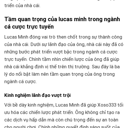
triển của nhà cái.
Tầm quan trọng của lucas minh trong ngành
cá cược trực tuyến
Lucas Minh đóng vai trò then chốt trong sự thành công
của nhà cái. Dưới sự lãnh đạo của ông, nhà cái này đã có
những bước phát triển vượt bậc trong ngành cá cược
trực tuyến. Chính tầm nhìn chiến lược của ông đã giúp
nhà cái khẳng định vị thế trên thị trường. Sau đây là ba
lý do nổi bật làm nên tầm quan trọng của ông trong
ngành cá cược.
Kinh nghiệm lãnh đạo vượt trội
Với bề dày kinh nghiệm, Lucas Minh đã giúp Xoso333 tối
ưu hóa các chiến lược phát triển. Ông không chỉ tạo ra
các dịch vụ hấp dẫn mà còn chú trọng đến sự an toàn
cho người chơi. Chính những quyết định sáng suốt của