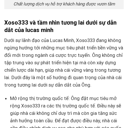
Chất lượng dịch vụ hỗ trợ khách hàng được vươn tầm
Xoso333 và tầm nhìn tương lai dưới sự dẫn
dắt của lucas minh
Dưới sự lãnh đạo của Lucas Minh, Xoso333 đang không
ngừng hướng tới những mục tiêu phát triển bền vững và
đổi mới trong ngành cá cược trực tuyến. Ông không chỉ
tập trung vào sự phát triển hiện tại mà còn xây dựng
chiến lược dài hạn, giúp nhà cái vững vàng trong tương
lai. Dưới đây là một số hướng đi quan trọng của nhà cái
trong tương lai dưới sự dẫn dắt của Ông.
Mở rộng thị trường quốc tế: Ông đặt mục tiêu mở
rộng Xoso333 ra các thị trường quốc tế. Điều này sẽ
giúp nhà cái không chỉ duy trì mà còn gia tăng sức
ảnh hưởng toàn cầu. Để đạt được điều này, nhà cái