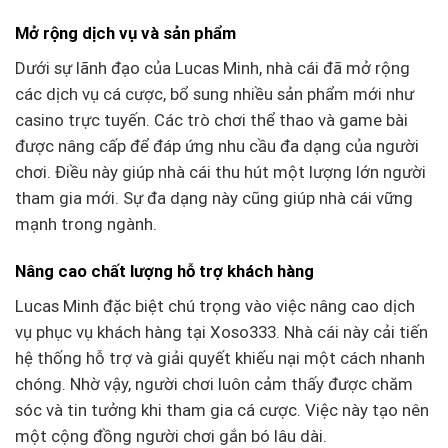
Mở rộng dịch vụ và sản phẩm
Dưới sự lãnh đạo của Lucas Minh, nhà cái đã mở rộng
các dịch vụ cá cược, bổ sung nhiều sản phẩm mới như
casino trực tuyến. Các trò chơi thể thao và game bài
được nâng cấp để đáp ứng nhu cầu đa dạng của người
chơi. Điều này giúp nhà cái thu hút một lượng lớn người
tham gia mới. Sự đa dạng này cũng giúp nhà cái vững
mạnh trong ngành.
Nâng cao chất lượng hỗ trợ khách hàng
Lucas Minh đặc biệt chú trọng vào việc nâng cao dịch
vụ phục vụ khách hàng tại Xoso333. Nhà cái này cải tiến
hệ thống hỗ trợ và giải quyết khiếu nại một cách nhanh
chóng. Nhờ vậy, người chơi luôn cảm thấy được chăm
sóc và tin tưởng khi tham gia cá cược. Việc này tạo nên
một cộng đồng người chơi gắn bó lâu dài.