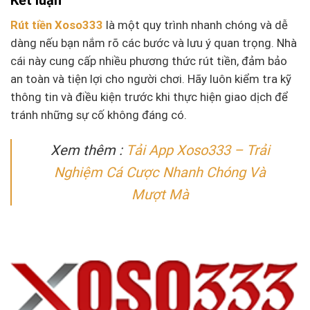
Kết luận
Rút tiền Xoso333
là một quy trình nhanh chóng và dễ
dàng nếu bạn nắm rõ các bước và lưu ý quan trọng. Nhà
cái này cung cấp nhiều phương thức rút tiền, đảm bảo
an toàn và tiện lợi cho người chơi. Hãy luôn kiểm tra kỹ
thông tin và điều kiện trước khi thực hiện giao dịch để
tránh những sự cố không đáng có.
Xem thêm :
Tải App Xoso333 – Trải
Nghiệm Cá Cược Nhanh Chóng Và
Mượt Mà