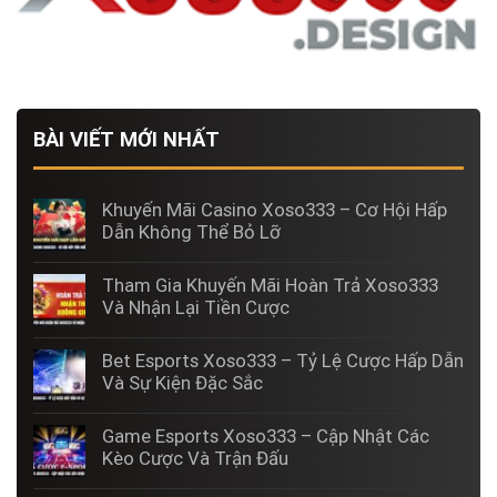
BÀI VIẾT MỚI NHẤT
Khuyến Mãi Casino Xoso333 – Cơ Hội Hấp
Dẫn Không Thể Bỏ Lỡ
Tham Gia Khuyến Mãi Hoàn Trả Xoso333
Và Nhận Lại Tiền Cược
Bet Esports Xoso333 – Tỷ Lệ Cược Hấp Dẫn
Và Sự Kiện Đặc Sắc
Game Esports Xoso333 – Cập Nhật Các
Kèo Cược Và Trận Đấu