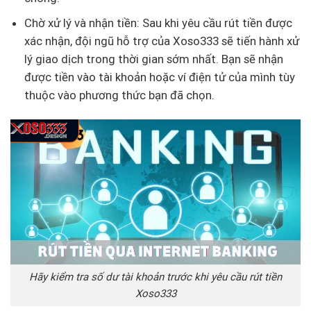
Chờ xử lý và nhận tiền: Sau khi yêu cầu rút tiền được
xác nhận, đội ngũ hỗ trợ của Xoso333 sẽ tiến hành xử
lý giao dịch trong thời gian sớm nhất. Bạn sẽ nhận
được tiền vào tài khoản hoặc ví điện tử của mình tùy
thuộc vào phương thức bạn đã chọn.
Hãy kiểm tra số dư tài khoản trước khi yêu cầu rút tiền
Xoso333