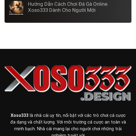
Hướng Dẫn Cách Chơi Đá Gà Online
Xoso333 Dành Cho Người Mới
Xoso333
là nhà cái uy tín, nổi bật với các trò chơi cá cược
đa dạng và chất lượng. Với môi trường cá cược an toàn và
minh bạch. Nhà cái mang lại cho người chơi những trải
nghiệm tuyệt vời