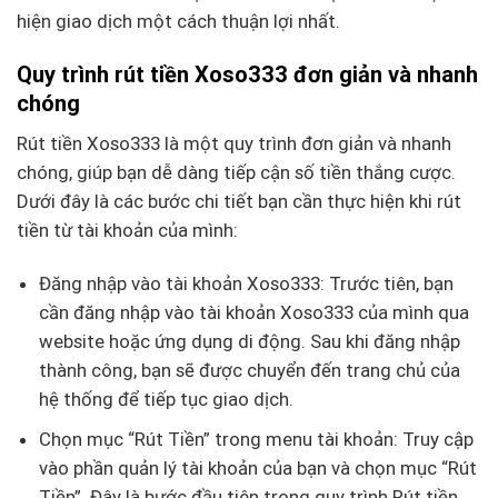
hiện giao dịch một cách thuận lợi nhất.
Quy trình rút tiền Xoso333 đơn giản và nhanh
chóng
Rút tiền Xoso333 là một quy trình đơn giản và nhanh
chóng, giúp bạn dễ dàng tiếp cận số tiền thắng cược.
Dưới đây là các bước chi tiết bạn cần thực hiện khi rút
tiền từ tài khoản của mình:
Đăng nhập vào tài khoản Xoso333: Trước tiên, bạn
cần đăng nhập vào tài khoản Xoso333 của mình qua
website hoặc ứng dụng di động. Sau khi đăng nhập
thành công, bạn sẽ được chuyển đến trang chủ của
hệ thống để tiếp tục giao dịch.
Chọn mục “Rút Tiền” trong menu tài khoản: Truy cập
vào phần quản lý tài khoản của bạn và chọn mục “Rút
Tiền”. Đây là bước đầu tiên trong quy trình Rút tiền