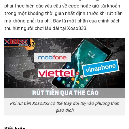
phải thực hiện các yêu cầu về cược hoặc giữ tài khoản
trong một khoảng thời gian nhất định trước khi rút tiền
mà không phải trả phí. Đây là một phần của chính sách
thu hút người chơi lâu dài tại Xoso333.
Phí rút tiền Xoso333 có thể thay đổi tùy vào phương thức
giao dịch