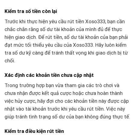
Kiểm tra số tiền còn lại
Trước khi thực hiện yêu cầu rút tiền Xoso333, bạn cần
chắc chắn rằng số dư tài khoản của mình đủ để thực
hiện giao dịch. Để rút tiền, số dư tài khoản của bạn phải
đạt mức tối thiểu yêu cầu của Xoso333. Hãy luôn kiểm
tra số dư kỹ càng để tránh thất vọng khi giao dịch bị từ
chối.
Xác định các khoản tiền chưa cập nhật
Trong trường hợp bạn vừa tham gia các trò chơi và
chưa nhận được kết quả cược hoặc chưa hoàn thành
việc hủy cược, hãy đợi cho các khoản tiền này được cập
nhật vào tài khoản trước khi yêu cầu rút tiền. Việc này
giúp tránh tình trạng số dư của bạn không đúng thực tế.
Kiểm tra điều kiện rút tiền