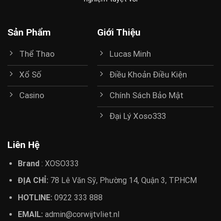
Sản Phẩm
Giới Thiệu
Thể Thao
Lucas Minh
Xổ Số
Điều Khoản Điều Kiện
Casino
Chính Sách Bảo Mật
Đại Lý Xoso333
Liên Hệ
Brand
: XOSO333
ĐỊA CHỈ:
78 Lê Văn Sỹ, Phường 14, Quận 3, TP.HCM
HOTLINE:
0922 333 888
EMAIL:
admin@corwijtvliet.nl